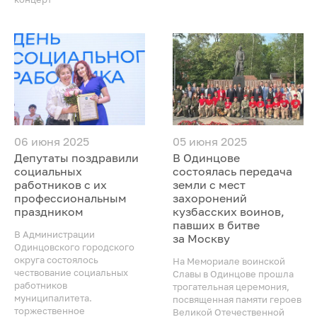
06 июня 2025
05 июня 2025
Депутаты поздравили
В Одинцове
социальных
состоялась передача
работников с их
земли с мест
профессиональным
захоронений
праздником
кузбасских воинов,
павших в битве
В Администрации
за Москву
Одинцовского городского
округа состоялось
На Мемориале воинской
чествование социальных
Славы в Одинцове прошла
работников
трогательная церемония,
муниципалитета.
посвященная памяти героев
торжественное
Великой Отечественной