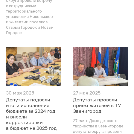
округа провели встречу
с сотрудниками
территориального
управления Никольское
и жителями поселков
Старый Городок и Новый
Городок
30 мая 2025
27 мая 2025
Депутаты подвели
Депутаты провели
итоги исполнения
прием жителей в ТУ
бюджета за 2024 год
Звенигород
и внесли
27 мая в Доме детского
корректировки
творчества в Звенигороде
в бюджет на 2025 год
депутаты округа провели