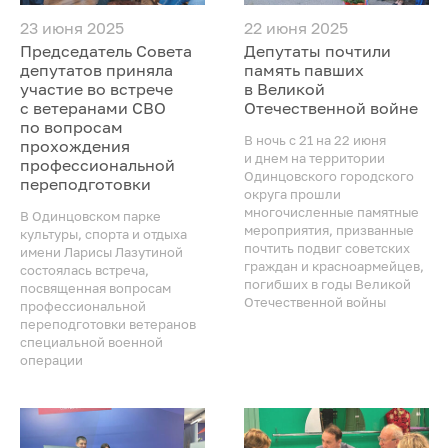
23 июня 2025
22 июня 2025
Председатель Совета
Депутаты почтили
депутатов приняла
память павших
участие во встрече
в Великой
с ветеранами СВО
Отечественной войне
по вопросам
В ночь с 21 на 22 июня
прохождения
и днем на территории
профессиональной
Одинцовского городского
переподготовки
округа прошли
многочисленные памятные
В Одинцовском парке
мероприятия, призванные
культуры, спорта и отдыха
почтить подвиг советских
имени Ларисы Лазутиной
граждан и красноармейцев,
состоялась встреча,
погибших в годы Великой
посвященная вопросам
Отечественной войны
профессиональной
переподготовки ветеранов
специальной военной
операции