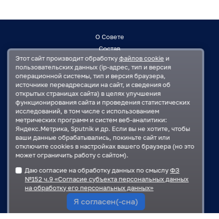
О Совете
Состав
Этот сайт производит обработку
файлов cookie
и
Заседания
пользовательских данных (ip-адрес, тип и версия
Контакты
операционной системы, тип и версия браузера,
источнике переадресации на сайт, и сведения об
открытых страницах сайта) в целях улучшения
Регламент
функционирования сайта и проведения статистических
План работ
исследований, в том числе с использованием
Решения
метрических программ и систем веб-аналитики:
Яндекс.Метрика, Sputnik и др. Если вы не хотите, чтобы
ваши данные обрабатывались, покиньте сайт или
Государственная Дума
отключите cookies в настройках вашего браузера (но это
Московская областная Дума
может ограничить работу с сайтом).
Правительство Московской области
Даю согласие на обработку данных по смыслу
ФЗ
Администрация Одинцовского городского округа
№152 ч.9 «Согласие субъекта персональных данных
на обработку его персональных данных»
Я согласен(-сна)