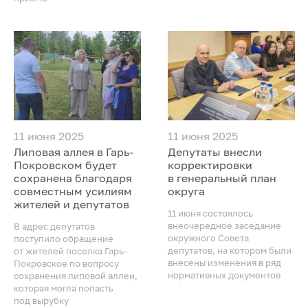
11 июня 2025
11 июня 2025
Липовая аллея в Гарь-
Депутаты внесли
Покровском будет
корректировки
сохранена благодаря
в генеральный план
совместным усилиям
округа
жителей и депутатов
11 июня состоялось
внеочередное заседание
В адрес депутатов
окружного Совета
поступило обращение
депутатов, на котором были
от жителей поселка Гарь-
внесены изменения в ряд
Покровское по вопросу
нормативных документов
сохранения липовой аллеи,
которая могла попасть
под вырубку