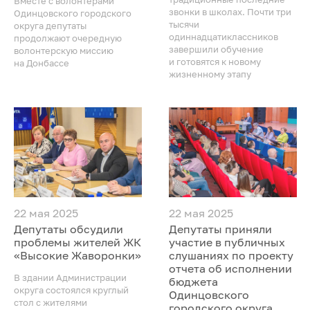
Вместе с волонтерами
звонки в школах. Почти три
Одинцовского городского
тысячи
округа депутаты
одиннадцатиклассников
продолжают очередную
завершили обучение
волонтерскую миссию
и готовятся к новому
на Донбассе
жизненному этапу
22 мая 2025
22 мая 2025
Депутаты обсудили
Депутаты приняли
проблемы жителей ЖК
участие в публичных
«Высокие Жаворонки»
слушаниях по проекту
отчета об исполнении
В здании Администрации
бюджета
округа состоялся круглый
Одинцовского
стол с жителями
городского округа