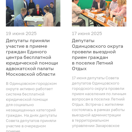
19 июня 2025
17 июня 2025
Депутаты приняли
Депутаты
участие в приеме
Одинцовского округа
граждан Единого
провели выездной
центра бесплатной
прием граждан
юридической помощи
в поселке Летний
адвокатской палаты
Отдых
Московской области
17 июня депутаты Совета
депутатов Одинцовского
В Одинцовском городском
городского округа провели
округе активно работает
прием населения по личным
система бесплатной
вопросам в поселке Летний
юридической помощи
Отдых. Встреча с жителями
для социально
состоялась в рамках работы
незащищенных категорий
выездной администрации
граждан. На днях депутаты
в территориальном
Совета депутатов приняли
управлении Захаровское
участие в очередном
приеме