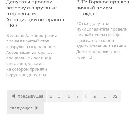
Депутаты провели
В ТУ Горское прошел
встречу с окружным
личный прием
отделением
граждан
Ассоциации ветеранов
20 мая депутаты
СВО
муниципалитета провели
личный прием граждан
В здании Администрации
в рамках выездной
прошел круглый стол
администрации в здании
с окружным отделением
Дома молодежи в пос.
Ассоциации ветеранов
Горки-2
специальной военной
операции, участие
на котором приняли
окружные депутаты
предыдущая
1
...
6
7
8
9
...
32
следующая