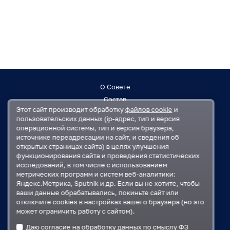
О Совете
Состав
Этот сайт производит обработку
файлов cookie
и
Заседания
пользовательских данных (ip-адрес, тип и версия
Контакты
операционной системы, тип и версия браузера,
источнике переадресации на сайт, и сведения об
открытых страницах сайта) в целях улучшения
Регламент
функционирования сайта и проведения статистических
План работ
исследований, в том числе с использованием
Решения
метрических программ и систем веб-аналитики:
Яндекс.Метрика, Sputnik и др. Если вы не хотите, чтобы
ваши данные обрабатывались, покиньте сайт или
Государственная Дума
отключите cookies в настройках вашего браузера (но это
Московская областная Дума
может ограничить работу с сайтом).
Правительство Московской области
Даю согласие на обработку данных по смыслу
ФЗ