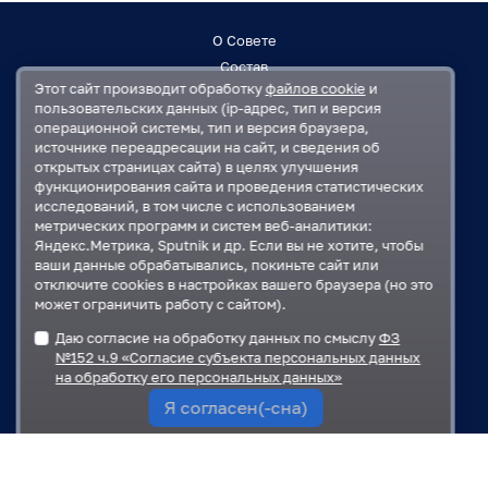
О Совете
Состав
Этот сайт производит обработку
файлов cookie
и
Заседания
пользовательских данных (ip-адрес, тип и версия
Контакты
операционной системы, тип и версия браузера,
источнике переадресации на сайт, и сведения об
открытых страницах сайта) в целях улучшения
Регламент
функционирования сайта и проведения статистических
План работ
исследований, в том числе с использованием
Решения
метрических программ и систем веб-аналитики:
Яндекс.Метрика, Sputnik и др. Если вы не хотите, чтобы
ваши данные обрабатывались, покиньте сайт или
Государственная Дума
отключите cookies в настройках вашего браузера (но это
Московская областная Дума
может ограничить работу с сайтом).
Правительство Московской области
Даю согласие на обработку данных по смыслу
ФЗ
Администрация Одинцовского городского округа
№152 ч.9 «Согласие субъекта персональных данных
на обработку его персональных данных»
Я согласен(-сна)
Карта сайта