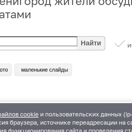
венигород жители обсу
татами
Найти
и
ото
маленькие слайды
файлов cookie
и пользовательских данных (ip-
ия браузера, источнике переадресации на са
ния функционирования сайта и проведения ст