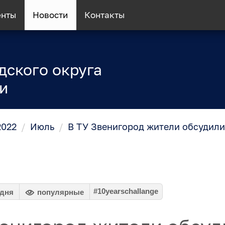
енты
Новости
Контакты
дского округа
и
2022
/
Июль
/
В ТУ Звенигород жители обсудили
#10yearschallange
 дня
популярные