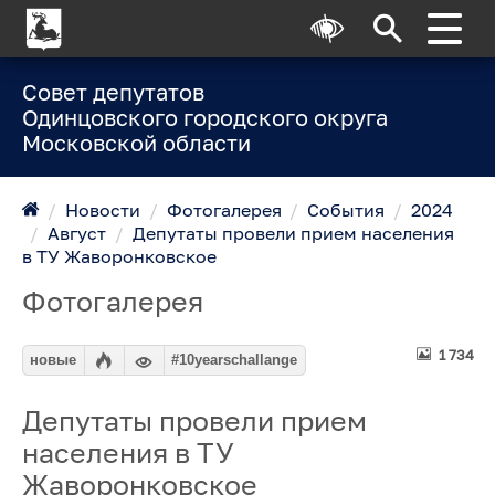
Совет депутатов
Одинцовского городского округа
Московской области
/
Новости
/
Фотогалерея
/
События
/
2024
/
Август
/
Депутаты провели прием населения
в ТУ Жаворонковское
Фотогалерея
1 734
новые
#10yearschallange
Депутаты провели прием
населения в ТУ
Жаворонковское