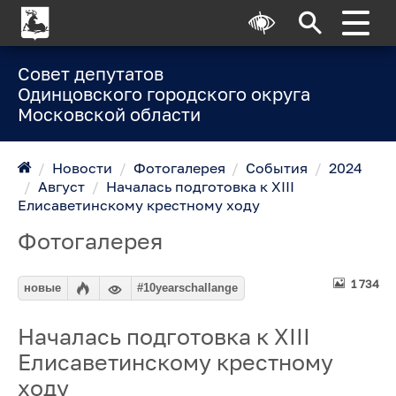
Совет депутатов
Одинцовского городского округа
Московской области
/
Новости
/
Фотогалерея
/
События
/
2024
/
Август
/
Началась подготовка к XIII
Елисаветинскому крестному ходу
Фотогалерея
1 734
новые
#10yearschallange
Началась подготовка к XIII
Елисаветинскому крестному
ходу