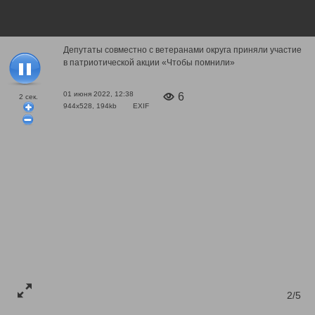
Депутаты совместно с ветеранами округа приняли участие
в патриотической акции «Чтобы помнили»
01 июня 2022, 12:38
6
2
сек.
944x528, 194kb
EXIF
2/5