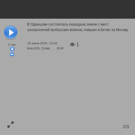
В Одинцове состоялась передача земли с мест
захоронений кузбасских воинов, павших в битве за Москву
18 июня 2025, 12:02
1
2
сек.
944x528, 214kb
EXIF
2/3