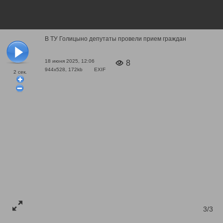
В ТУ Голицыно депутаты провели прием граждан
18 июня 2025, 12:06
8
944x528, 172kb
EXIF
2
сек.
3/3