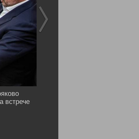
ряково
а встрече