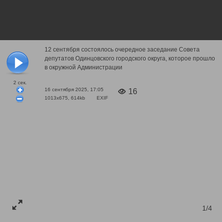
12 сентября состоялось очередное заседание Совета
депутатов Одинцовского городского округа, которое прошло
в окружной Администрации
2
сек.
16 сентября 2025, 17:05
16
1013x675, 614kb
EXIF
1/4