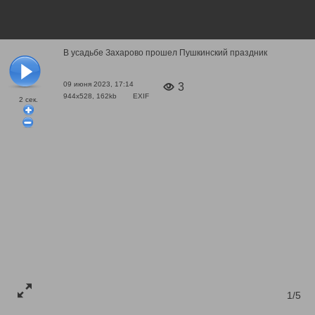
В усадьбе Захарово прошел Пушкинский праздник
09 июня 2023, 17:14
3
944x528, 162kb
EXIF
2
сек.
1/5