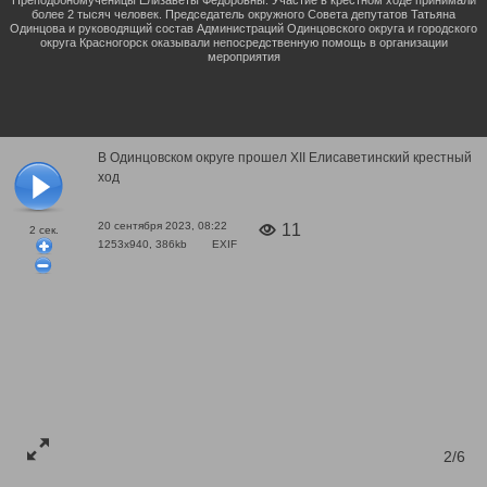
более 2 тысяч человек. Председатель окружного Совета депутатов Татьяна
Одинцова и руководящий состав Администраций Одинцовского округа и городского
округа Красногорск оказывали непосредственную помощь в организации
мероприятия
В Одинцовском округе прошел XII Елисаветинский крестный
ход
20 сентября 2023, 08:22
11
2
сек.
1253x940, 386kb
EXIF
2/6