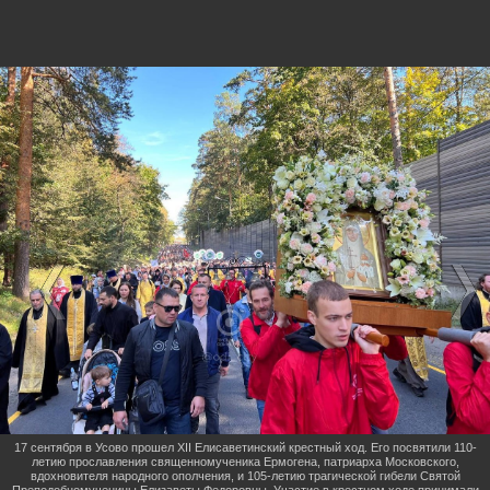
17 сентября в Усово прошел XII Елисаветинский крестный ход. Его посвятили 110-
летию прославления священномученика Ермогена, патриарха Московского,
вдохновителя народного ополчения, и 105-летию трагической гибели Святой
Преподобномученицы Елизаветы Федоровны. Участие в крестном ходе принимали