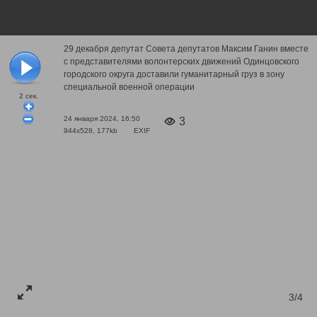
29 декабря депутат Совета депутатов Максим Ганин вместе
с представителями волонтерских движений Одинцовского
городского округа доставили гуманитарный груз в зону
специальной военной операции
2
сек.
24 января 2024, 16:50
3
944x528, 177kb
EXIF
3/4