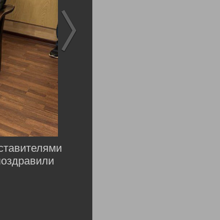
дставителями
поздравили