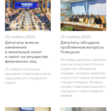
25 ноября 2024
19 ноября 2024
Депутаты внесли
Депутаты обсудили
изменения
проблемные вопросы
в земельный налог
Голицыно
и налог на имущество
19 ноября депутаты приняли
физических лиц
участие в круглом столе по
отработке обращений
25 ноября состоялось
граждан, которые наиболее
заседание Совета депутатов
остро стоят перед жителями
Одинцовского городского
города Голицыно. Встречу
округа
провел Глава Одинцовского
городского округа Андрей
Иванов