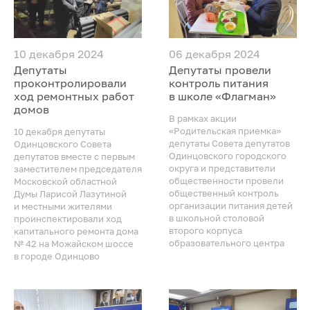
10 декабря 2024
06 декабря 2024
Депутаты
Депутаты провели
проконтролировали
контроль питания
ход ремонтных работ
в школе «Флагман»
домов
В рамках акции
«Родительская приемка»
10 декабря депутаты
депутаты Совета депутатов
Одинцовского Совета
Одинцовского городского
депутатов вместе с первым
округа и представители
заместителем председателя
общественности провели
Московской областной
общественный контроль
Думы Ларисой Лазутиной
организации питания детей
и местными жителями
в школьной столовой
проинспектировали ход
второго корпуса
капитального ремонта дома
образовательного центра
№ 42 на Можайском шоссе
в городе Одинцово