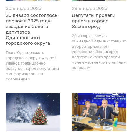
30 января 2025
28 января 2025
30 января состоялось
Депутаты провели
первое в 2025 году
прием в городе
заседание Совета
Звенигород
депутатов
28 января в рамках
Одинцовского
«Выездной Администрации»
городского округа
в территориальном
управлении Звенигород
Глава Одинцовского
депутаты округа провели
городского округа Андрей
прием населения по личным
Иванов традиционно
вопросам
выступил перед депутатами
с информационным
сообщением