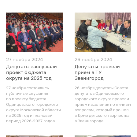
27 ноября 2024
26 ноября 2024
Депутаты заслушали
Депутаты провели
проект бюджета
прием в ТУ
округа на 2025 год
Звенигород
27 ноября состоялись
26 ноября депутаты Совета
публичные слушания
депутатов Одинцовского
по проекту бюджета
городского округа провели
Одинцовского городского
прием населения по личным
округа Московской области
вопросам, который прошел
на 2025 год и плановый
в Доме детского творчества
период 2026-2027 годов
в Звенигороде