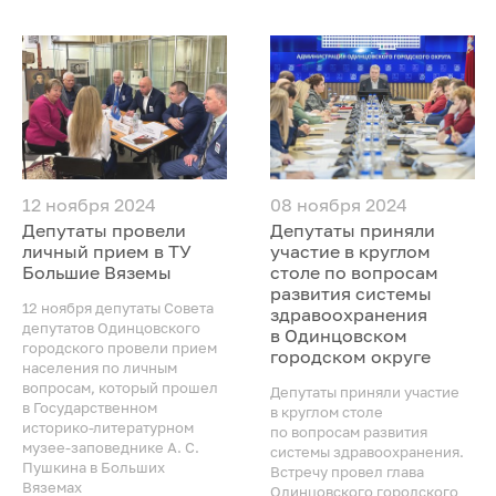
12 ноября 2024
08 ноября 2024
Депутаты провели
Депутаты приняли
личный прием в ТУ
участие в круглом
Большие Вяземы
столе по вопросам
развития системы
12 ноября депутаты Совета
здравоохранения
депутатов Одинцовского
в Одинцовском
городского провели прием
городском округе
населения по личным
вопросам, который прошел
Депутаты приняли участие
в Государственном
в круглом столе
историко-литературном
по вопросам развития
музее-заповеднике А. С.
системы здравоохранения.
Пушкина в Больших
Встречу провел глава
Вяземах
Одинцовского городского