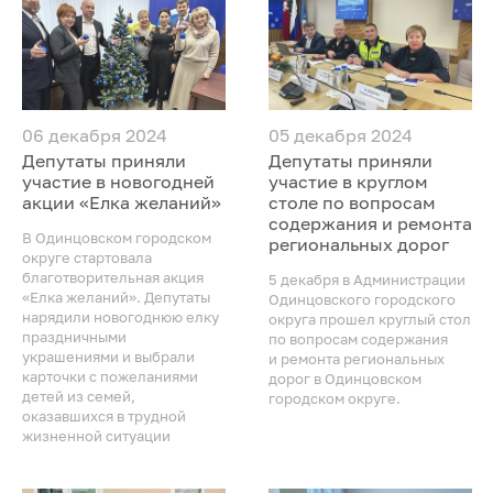
06 декабря 2024
05 декабря 2024
Депутаты приняли
Депутаты приняли
участие в новогодней
участие в круглом
акции «Елка желаний»
столе по вопросам
содержания и ремонта
В Одинцовском городском
региональных дорог
округе стартовала
благотворительная акция
5 декабря в Администрации
«Елка желаний». Депутаты
Одинцовского городского
нарядили новогоднюю елку
округа прошел круглый стол
праздничными
по вопросам содержания
украшениями и выбрали
и ремонта региональных
карточки с пожеланиями
дорог в Одинцовском
детей из семей,
городском округе.
оказавшихся в трудной
жизненной ситуации