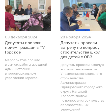
03 декабря 2024
28 ноября 2024
Депутаты провели
Депутаты провели
прием граждан в ТУ
встречу по вопросу
Горское
строительства школ
для детей с ОВЗ
Мероприятие прошло
в рамках работы выездной
Депутаты провели рабочую
Администрации
встречу с начальником
в территориальном
Управления капитального
управлении Горское.
строительства
Администрации
Одинцовского городского
округа Натальей
Хворостьяновой
по вопросам строительства
образовательных
учреждений