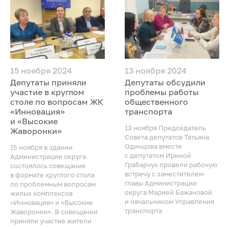
15 ноября 2024
13 ноября 2024
Депутаты приняли
Депутаты обсудили
участие в круглом
проблемы работы
столе по вопросам ЖК
общественного
«Инновация»
транспорта
и «Высокие
13 ноября Председатель
Жаворонки»
Совета депутатов Татьяна
Одинцова вместе
15 ноября в здании
с депутатом Ириной
Администрации округа
Грабарчук провели рабочую
состоялось совещание
встречу с заместителем
в формате круглого стола
главы Администрации
по проблемным вопросам
округа Марией Бажановой
жилых комплексов
и начальником Управления
«Инновация» и «Высокие
транспорта
Жаворонки». В совещании
приняли участие жители