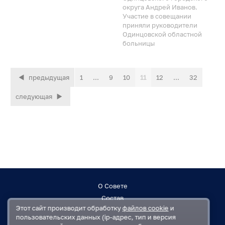
округа Андрей Иванов.
Участие в совещании
приняли руководители
Одинцовской областной
больницы
предыдущая
1
...
9
10
11
12
...
32
следующая
О Совете
Состав
Этот сайт производит обработку
файлов cookie
и
Заседания
пользовательских данных (ip-адрес, тип и версия
Контакты