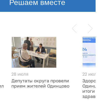
Решаем вместе
28 июля
22 июля
Депутаты округа провели
Здоровье 
ил
прием жителей Одинцово
Одинцовск
итоги раз
здравоохр