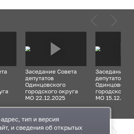
ета
Заседание Совета
Заседание С
депутатов
депутатов
Одинцовского
Одинцовског
уга
городского округа
городского о
МО 22.12.2025
МО 15.12.202
адрес, тип и версия
йт, и сведения об открытых
Образование в Одинцовском