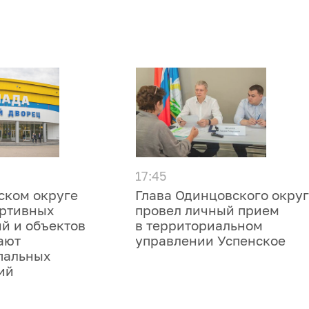
17:45
ском округе
Глава Одинцовского окру
ортивных
провел личный прием
й и объектов
в территориальном
ают
управлении Успенское
пальных
ий