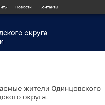
енты
Новости
Контакты
дского округа
и
аемые жители Одинцовского
дского округа!