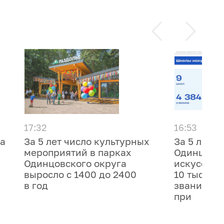
17:32
16:53
га
За 5 лет число культурных
За 5 лет 
мероприятий в парках
Одинцовс
Одинцовского округа
искусства
выросло с 1400 до 2400
10 тысяч 
в год
званий и 
при