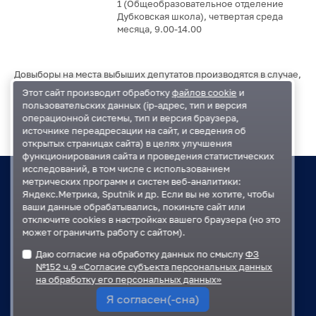
1 (Общеобразовательное отделение
Дубковская школа), четвертая среда
месяца, 9.00-14.00
Довыборы на места выбыших депутатов производятся в случае,
когда выбывает два и более депутата из одного
Этот сайт производит обработку
файлов cookie
и
избирательного округа.
пользовательских данных (ip-адрес, тип и версия
операционной системы, тип и версия браузера,
источнике переадресации на сайт, и сведения об
открытых страницах сайта) в целях улучшения
функционирования сайта и проведения статистических
исследований, в том числе с использованием
О Совете
метрических программ и систем веб-аналитики:
Яндекс.Метрика, Sputnik и др. Если вы не хотите, чтобы
Состав
ваши данные обрабатывались, покиньте сайт или
Заседания
отключите cookies в настройках вашего браузера (но это
может ограничить работу с сайтом).
Контакты
Даю согласие на обработку данных по смыслу
ФЗ
Регламент
№152 ч.9 «Согласие субъекта персональных данных
на обработку его персональных данных»
План работ
Я согласен(-сна)
Решения