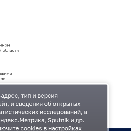
емном
й области
ившими
тов
адрес, тип и версия
йт, и сведения об открытых
атистических исследований, в
ндекс.Метрика, Sputnik и др.
лючите cookies в настройках