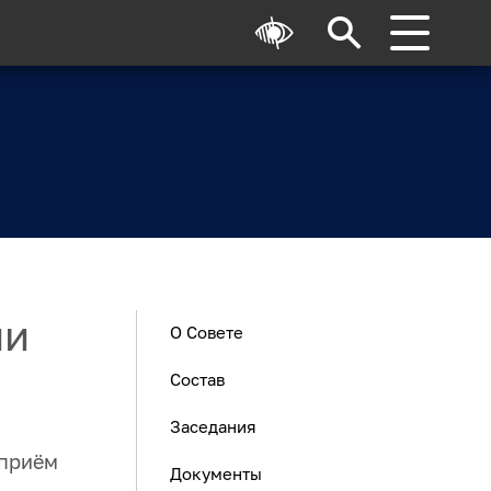
ли
О Совете
Состав
Заседания
 приём
Документы