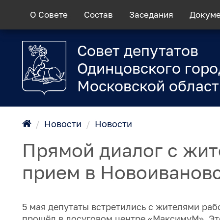
О Совете
Состав
Заседания
Докум
Совет депутатов
Одинцовского горо
Московской област
/
Новости
/
Новости
Прямой диалог с жит
прием в Новоиванов
5 мая депутаты встретились с жителями раб
прошёл в досуговом центре «МаксимуМ». Эт