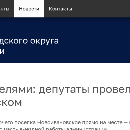
енты
Новости
Контакты
дского округа
и
елями: депутаты прове
ском
очего поселка Новоивановское прямо на месте —
о часть выездной работы администрации