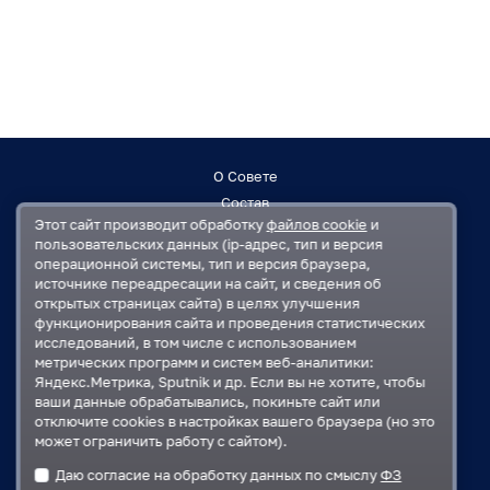
О Совете
Состав
Этот сайт производит обработку
файлов cookie
и
Заседания
пользовательских данных (ip-адрес, тип и версия
Контакты
операционной системы, тип и версия браузера,
источнике переадресации на сайт, и сведения об
открытых страницах сайта) в целях улучшения
Регламент
функционирования сайта и проведения статистических
План работ
исследований, в том числе с использованием
Решения
метрических программ и систем веб-аналитики:
Яндекс.Метрика, Sputnik и др. Если вы не хотите, чтобы
ваши данные обрабатывались, покиньте сайт или
Государственная Дума
отключите cookies в настройках вашего браузера (но это
Московская областная Дума
может ограничить работу с сайтом).
Правительство Московской области
Даю согласие на обработку данных по смыслу
ФЗ
Администрация Одинцовского городского округа