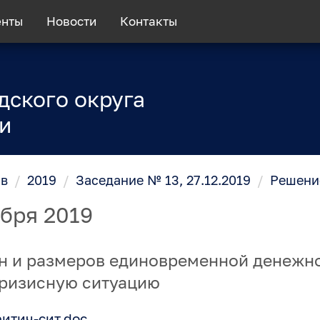
енты
Новости
Контакты
дского округа
и
ов
/
2019
/
Заседание № 13, 27.12.2019
/
Решение
абря 2019
н и размеров единовременной денежн
кризисную ситуацию
итич-сит.doc