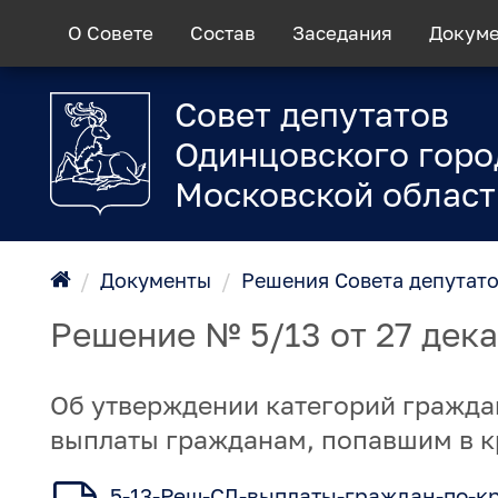
О Совете
Состав
Заседания
Докум
Совет депутатов
Одинцовского горо
Московской област
/
Документы
/
Решения Совета депутат
Решение № 5/13 от 27 дек
Об утверждении категорий гражда
выплаты гражданам, попавшим в 
5-13-Реш-СД-выплаты-граждан-по-кр