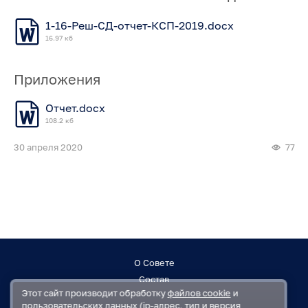
1-16-Реш-СД-отчет-КСП-2019.docx
16.97 кб
Приложения
Отчет.docx
108.2 кб
30 апреля 2020
77
О Совете
Состав
Этот сайт производит обработку
файлов cookie
и
Заседания
пользовательских данных (ip-адрес, тип и версия