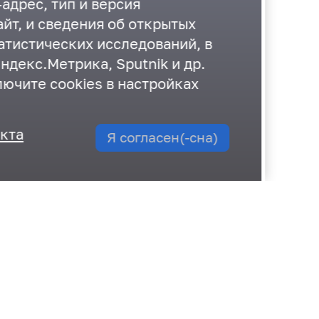
адрес, тип и версия
йт, и сведения об открытых
атистических исследований, в
ндекс.Метрика, Sputnik и др.
лючите cookies в настройках
екта
Я согласен(-сна)
35