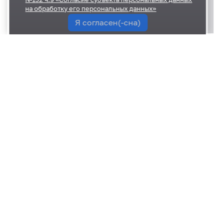
на обработку его персональных данных»
Я согласен(-сна)
Приложения
Порядок-размещения-схемы-НТО.docx
26.11 кб
12 августа 2022
87
О Совете
Состав
Заседания
Контакты