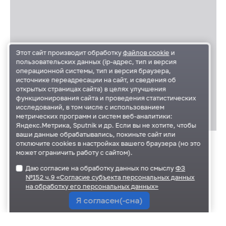
Этот сайт производит обработку
файлов cookie
и
пользовательских данных (ip-адрес, тип и версия
операционной системы, тип и версия браузера,
источнике переадресации на сайт, и сведения об
открытых страницах сайта) в целях улучшения
функционирования сайта и проведения статистических
исследований, в том числе с использованием
метрических программ и систем веб-аналитики:
Яндекс.Метрика, Sputnik и др. Если вы не хотите, чтобы
ваши данные обрабатывались, покиньте сайт или
отключите cookies в настройках вашего браузера (но это
может ограничить работу с сайтом).
Приложения
Даю согласие на обработку данных по смыслу
ФЗ
Приложение 1 -доходы 2026-2028.xls
№152 ч.9 «Согласие субъекта персональных данных
на обработку его персональных данных»
136 кб
Я согласен(-сна)
Приложение 2 -разделы 2026-2028.xlsx
84.95 кб