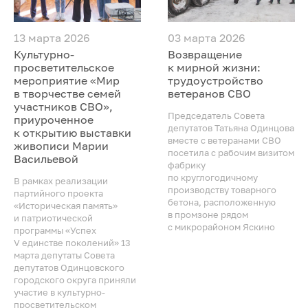
13 марта 2026
03 марта 2026
Культурно-
Возвращение
просветительское
к мирной жизни:
мероприятие «Мир
трудоустройство
в творчестве семей
ветеранов СВО
участников СВО»,
Председатель Совета
приуроченное
депутатов Татьяна Одинцова
к открытию выставки
вместе с ветеранами СВО
живописи Марии
посетила с рабочим визитом
Васильевой
фабрику
по круглогодичному
В рамках реализации
производству товарного
партийного проекта
бетона, расположенную
«Историческая память»
в промзоне рядом
и патриотической
с микрорайоном Яскино
программы «Успех
V единстве поколений» 13
марта депутаты Совета
депутатов Одинцовского
городского округа приняли
участие в культурно-
просветительском