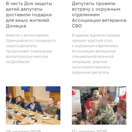
В честь Дня защиты
Депутаты провели
детей депутаты
встречу с окружным
доставили подарки
отделением
для юных жителей
Ассоциации ветеранов
Донецка
СВО
Вместе с волонтерами
В здании Администрации
Одинцовского городского
прошел круглый стол
округа депутаты
с окружным отделением
продолжают очередную
Ассоциации ветеранов
волонтерскую миссию
специальной военной
на Донбассе
операции, участие
на котором приняли
окружные депутаты
16 апреля 2025
01 апреля 2025