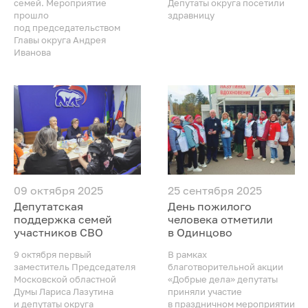
семей. Мероприятие
Депутаты округа посетили
прошло
здравницу
под председательством
Главы округа Андрея
Иванова
09 октября 2025
25 сентября 2025
Депутатская
День пожилого
поддержка семей
человека отметили
участников СВО
в Одинцово
9 октября первый
В рамках
заместитель Председателя
благотворительной акции
Московской областной
«Добрые дела» депутаты
Думы Лариса Лазутина
приняли участие
и депутаты округа
в праздничном мероприятии