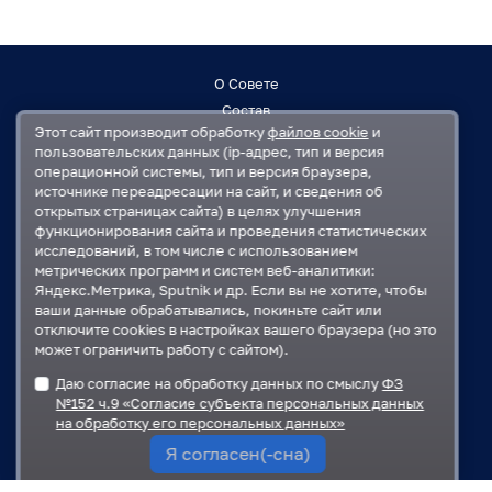
О Совете
Состав
Этот сайт производит обработку
файлов cookie
и
Заседания
пользовательских данных (ip-адрес, тип и версия
Контакты
операционной системы, тип и версия браузера,
источнике переадресации на сайт, и сведения об
открытых страницах сайта) в целях улучшения
Регламент
функционирования сайта и проведения статистических
План работ
исследований, в том числе с использованием
Решения
метрических программ и систем веб-аналитики:
Яндекс.Метрика, Sputnik и др. Если вы не хотите, чтобы
ваши данные обрабатывались, покиньте сайт или
Государственная Дума
отключите cookies в настройках вашего браузера (но это
Московская областная Дума
может ограничить работу с сайтом).
Правительство Московской области
Даю согласие на обработку данных по смыслу
ФЗ
Администрация Одинцовского городского округа
№152 ч.9 «Согласие субъекта персональных данных
на обработку его персональных данных»
Я согласен(-сна)