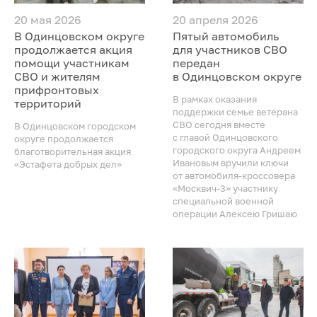
20 мая 2026
20 апреля 2026
В Одинцовском округе
Пятый автомобиль
продолжается акция
для участников СВО
помощи участникам
передан
СВО и жителям
в Одинцовском округе
прифронтовых
В рамках оказания
территорий
поддержки семье ветерана
СВО сегодня вместе
В Одинцовском городском
с главой Одинцовского
округе продолжается
городского округа Андреем
благотворительная акция
Ивановым вручили ключи
«Эстафета добрых дел»
от автомобиля-кроссовера
«Москвич-3» участнику
специальной военной
операции Алексею Гришаю