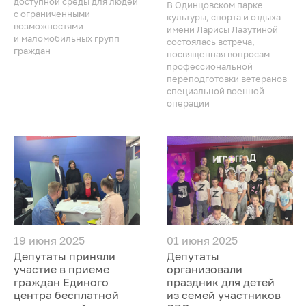
доступной среды для людей
В Одинцовском парке
с ограниченными
культуры, спорта и отдыха
возможностями
имени Ларисы Лазутиной
и маломобильных групп
состоялась встреча,
граждан
посвященная вопросам
профессиональной
переподготовки ветеранов
специальной военной
операции
19 июня 2025
01 июня 2025
Депутаты приняли
Депутаты
участие в приеме
организовали
граждан Единого
праздник для детей
центра бесплатной
из семей участников