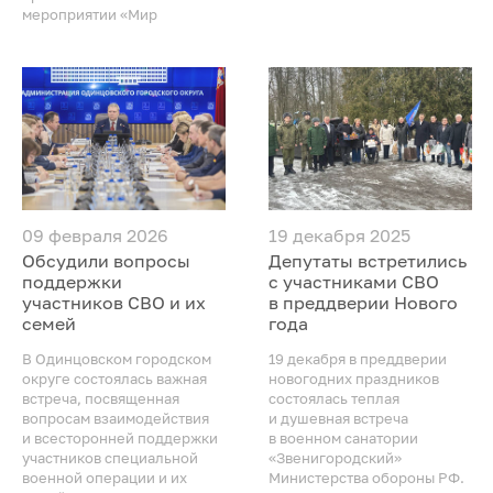
мероприятии «Мир
09 февраля 2026
19 декабря 2025
Обсудили вопросы
Депутаты встретились
поддержки
с участниками СВО
участников СВО и их
в преддверии Нового
семей
года
В Одинцовском городском
19 декабря в преддверии
округе состоялась важная
новогодних праздников
встреча, посвященная
состоялась теплая
вопросам взаимодействия
и душевная встреча
и всесторонней поддержки
в военном санатории
участников специальной
«Звенигородский»
военной операции и их
Министерства обороны РФ.