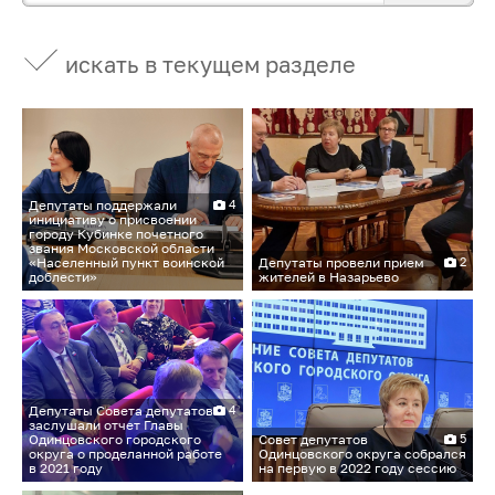
искать в текущем разделе
Депутаты поддержали
4
инициативу о присвоении
городу Кубинке почетного
звания Московской области
«Населенный пункт воинской
Депутаты провели прием
2
доблести»
жителей в Назарьево
Депутаты Совета депутатов
4
заслушали отчет Главы
Одинцовского городского
Совет депутатов
5
округа о проделанной работе
Одинцовского округа собрался
в 2021 году
на первую в 2022 году сессию