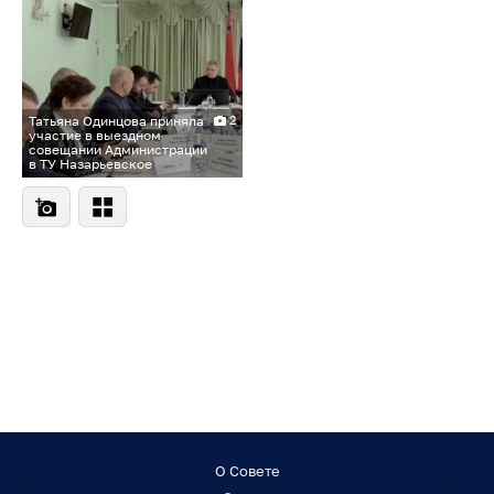
Татьяна Одинцова приняла
2
участие в выездном
совещании Администрации
в ТУ Назарьевское
О Совете