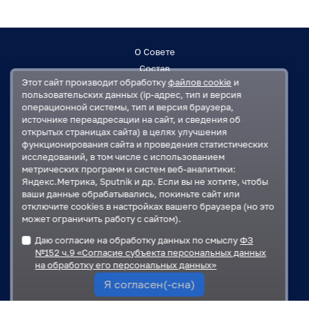
О Совете
Состав
Этот сайт производит обработку
файлов cookie
и
Заседания
пользовательских данных (ip-адрес, тип и версия
Контакты
операционной системы, тип и версия браузера,
источнике переадресации на сайт, и сведения об
открытых страницах сайта) в целях улучшения
Регламент
функционирования сайта и проведения статистических
План работ
исследований, в том числе с использованием
Решения
метрических программ и систем веб-аналитики:
Яндекс.Метрика, Sputnik и др. Если вы не хотите, чтобы
ваши данные обрабатывались, покиньте сайт или
Государственная Дума
отключите cookies в настройках вашего браузера (но это
Московская областная Дума
может ограничить работу с сайтом).
Правительство Московской области
Даю согласие на обработку данных по смыслу
ФЗ
Администрация Одинцовского городского округа
№152 ч.9 «Согласие субъекта персональных данных
на обработку его персональных данных»
Я согласен(-сна)