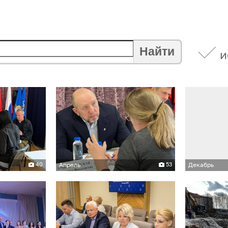
Найти
и
40
Апрель
53
Декабрь