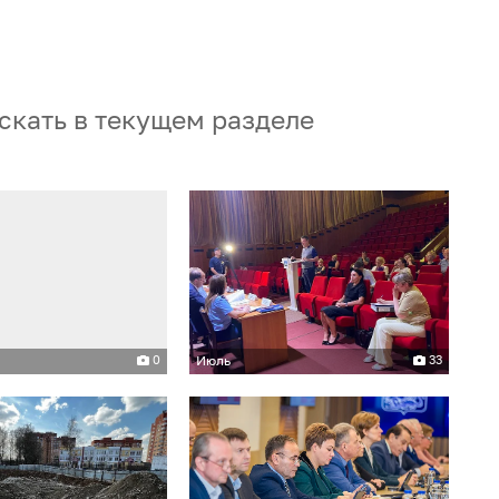
скать в текущем разделе
0
Июль
33