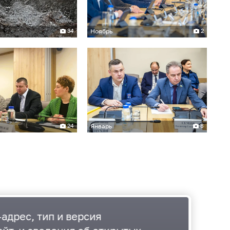
34
Ноябрь
2
24
Январь
8
адрес, тип и версия