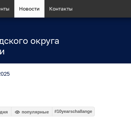
енты
Новости
Контакты
дского округа
и
2025
#10yearschallange
 дня
популярные