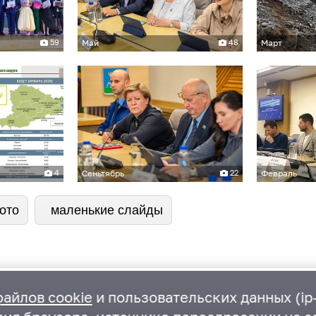
59
Май
48
Март
4
Сеньтябрь
22
Февраль
ото
маленькие слайды
файлов cookie
и пользовательских данных (ip-