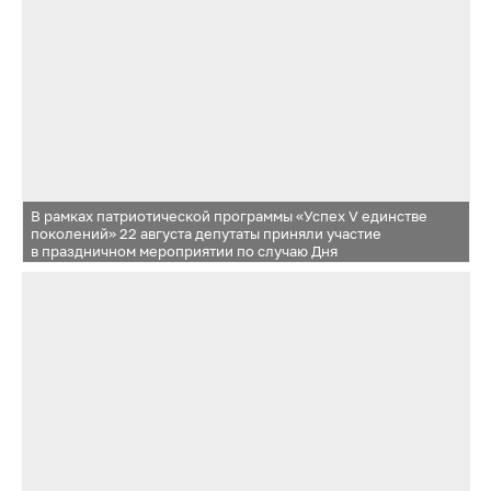
В рамках патриотической программы «Успех V единстве
поколений» 22 августа депутаты приняли участие
в праздничном мероприятии по случаю Дня
Государственного флага Российской Федерации, которое
прошло в Одинцовском парке культуры, спорта и отдыха им.
Героя России Ларисы Лазутиной в городе Одинцово