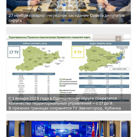
27 ноября прошло очередное заседание Совета депутатов
округа
С 1 января 2026 года в Одинцовском округе сократится
количество территориальных управлений — с 17 до 9.
В прежних границах сохранятся ТУ Звенигород, Кубинка
и Ершовское. Часть Территориальных управлений будут
объединены в новые управления: ТУ Голицынское —
Голицыно и Большие Вязёмы; ТУ Лесной городок — Лесной
городок и Жаворонковское; ТУ Успенское — Успенское,
Назарьевское и Захаровское; ТУ Никольское — Никольское