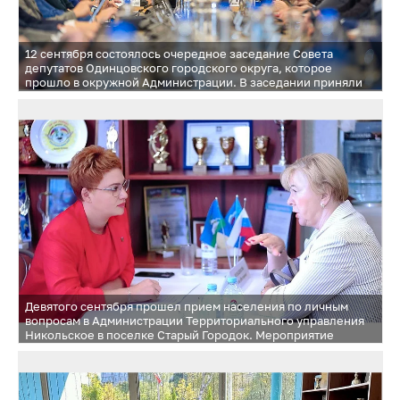
12 сентября состоялось очередное заседание Совета
депутатов Одинцовского городского округа, которое
прошло в окружной Администрации. В заседании приняли
участие Глава Одинцовского городского округа Андрей
Иванов и депутаты Московской областной Думы Лариса
Лазутина и Дмитрий Голубков
Девятого сентября прошел прием населения по личным
вопросам в Администрации Территориального управления
Никольское в поселке Старый Городок. Мероприятие
прошло в рамках работы «Выездная Администрация»