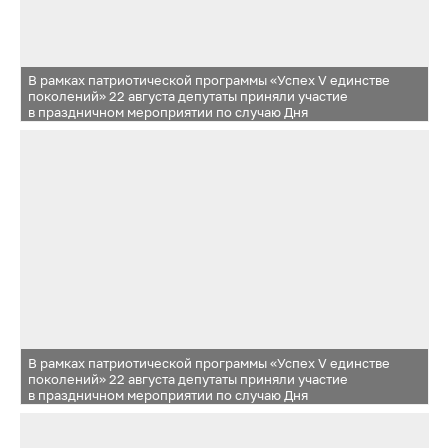
В рамках патриотической программы «Успех V единстве
поколений» 22 августа депутаты приняли участие
в праздничном мероприятии по случаю Дня
Государственного флага Российской Федерации, которое
прошло в Одинцовском парке культуры, спорта и отдыха им.
Героя России Ларисы Лазутиной в городе Одинцово
В рамках патриотической программы «Успех V единстве
поколений» 22 августа депутаты приняли участие
в праздничном мероприятии по случаю Дня
Государственного флага Российской Федерации, которое
прошло в Одинцовском парке культуры, спорта и отдыха им.
Героя России Ларисы Лазутиной в городе Одинцово