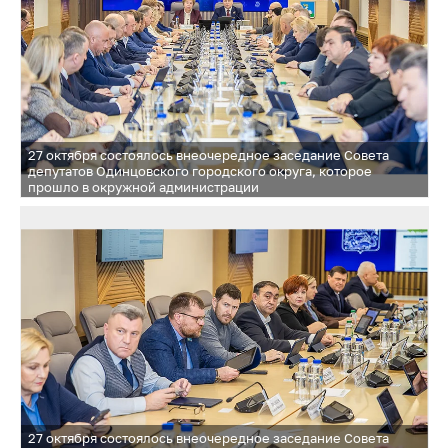
и Часцовское; ТУ Рублевское — ТУ Барвихинское и Горское;
ТУ Сколковское — ТУ Заречье и Новоивановское вместе
с селами Ромашково и Немчиновка. Территориальное
управление Одинцово будет расформировано
27 октября состоялось внеочередное заседание Совета
депутатов Одинцовского городского округа, которое
прошло в окружной администрации
27 октября состоялось внеочередное заседание Совета