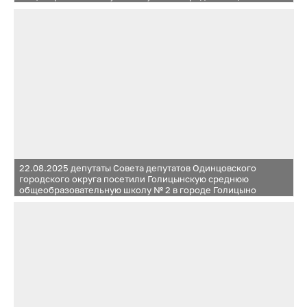
и Жаворонковскую среднюю общеобразовательную школу
в селе Жаворонки
22.08.2025 депутаты Совета депутатов Одинцовского
городского округа посетили Голицынскую среднюю
общеобразовательную школу № 2 в городе Голицыно
и Жаворонковскую среднюю общеобразовательную школу
в селе Жаворонки