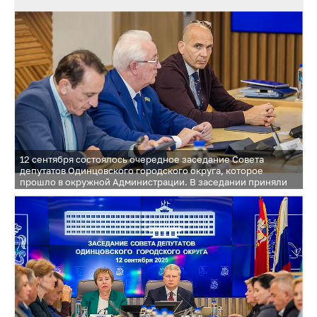
Иванов и депутаты Московской областной Думы Лариса
Лазутина и Дмитрий Голубков
12 сентября состоялось очередное заседание Совета
депутатов Одинцовского городского округа, которое
прошло в окружной Администрации. В заседании приняли
участие Глава Одинцовского городского округа Андрей
Иванов и депутаты Московской областной Думы Лариса
Лазутина и Дмитрий Голубков