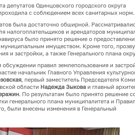
ета депутатов Одинцовского городского округа
проходила с соблюдением всех санитарных норм.
татов была достаточно обширной. Рассматривали
для налогоплательщиков и арендаторов муниципа
онавируса было принято решение о предоставлени
е муниципальным имуществом. Кроме того, прозв
ия и застройки, а также Генерального плана окру
 обсуждении правил землепользования и застро
частие начальник Главного Управления культурно
зовская
, первый заместитель Председателя Коми
овской области
Надежда Зыкова
и главный архите
вражин
. По результатам было принято решение с
ки генерального плана муниципалитета и Прави
го, были внесены изменения в Генеральный