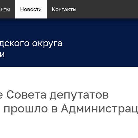
енты
Новости
Контакты
дского округа
и
 Совета депутатов
а прошло в Администра