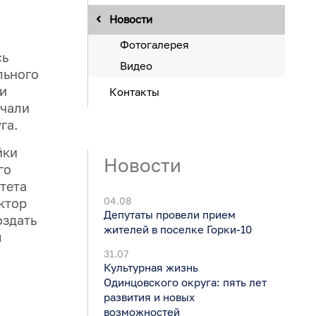
Новости
Фотогалерея
сь
Видео
льного
и
Контакты
учали
га.
йки
Новости
го
тета
04.08
ктор
Депутаты провели прием
оздать
жителей в поселке Горки-10
л
31.07
Культурная жизнь
Одинцовского округа: пять лет
развития и новых
возможностей