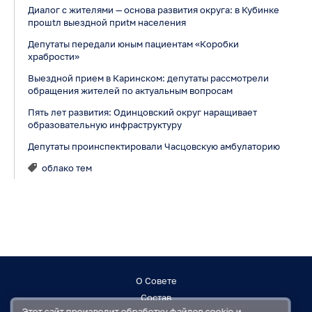
Диалог с жителями — основа развития округа: в Кубинке
прошtл выездной приtм населения
Депутаты передали юным пациентам «Коробки
храбрости»
Выездной прием в Каринском: депутаты рассмотрели
обращения жителей по актуальным вопросам
Пять лет развития: Одинцовский округ наращивает
образовательную инфраструктуру
Депутаты проинспектировали Часцовскую амбулаторию
облако тем
О Совете
Состав
Этот сайт производит обработку
файлов cookie
и