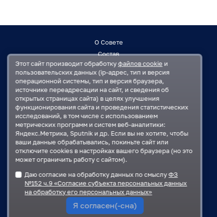
О Совете
Состав
Этот сайт производит обработку
файлов cookie
и
Заседания
пользовательских данных (ip-адрес, тип и версия
Контакты
операционной системы, тип и версия браузера,
источнике переадресации на сайт, и сведения об
открытых страницах сайта) в целях улучшения
Регламент
функционирования сайта и проведения статистических
План работ
исследований, в том числе с использованием
Решения
метрических программ и систем веб-аналитики:
Яндекс.Метрика, Sputnik и др. Если вы не хотите, чтобы
ваши данные обрабатывались, покиньте сайт или
Государственная Дума
отключите cookies в настройках вашего браузера (но это
Московская областная Дума
может ограничить работу с сайтом).
Правительство Московской области
Даю согласие на обработку данных по смыслу
ФЗ
Администрация Одинцовского городского округа
№152 ч.9 «Согласие субъекта персональных данных
на обработку его персональных данных»
Я согласен(-сна)