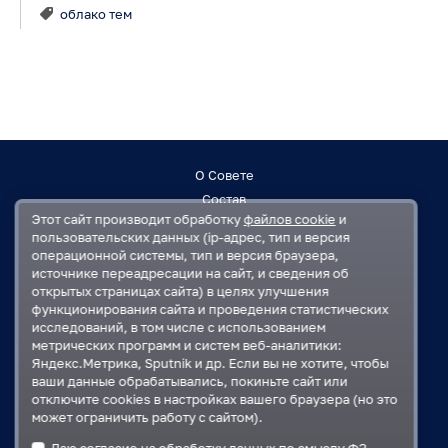
облако тем
О Совете
Состав
Этот сайт производит обработку
файлов cookie
и
Заседания
пользовательских данных (ip-адрес, тип и версия
Контакты
операционной системы, тип и версия браузера,
источнике переадресации на сайт, и сведения об
открытых страницах сайта) в целях улучшения
Регламент
функционирования сайта и проведения статистических
План работ
исследований, в том числе с использованием
Решения
метрических программ и систем веб-аналитики:
Яндекс.Метрика, Sputnik и др. Если вы не хотите, чтобы
ваши данные обрабатывались, покиньте сайт или
Государственная Дума
отключите cookies в настройках вашего браузера (но это
Московская областная Дума
может ограничить работу с сайтом).
Правительство Московской области
Даю согласие на обработку данных по смыслу
ФЗ