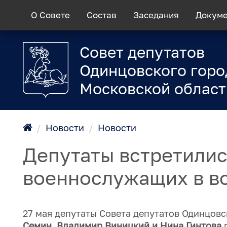
О Совете
Состав
Заседания
Докум
Совет депутатов
Одинцовского горо
Московской област
/
Новости
/
Новости
Депутаты встретилис
военнослужащих в во
27 мая депутаты Совета депутатов Одинцовс
Семин, Владимир Виницкий и Нина Гинтова
п