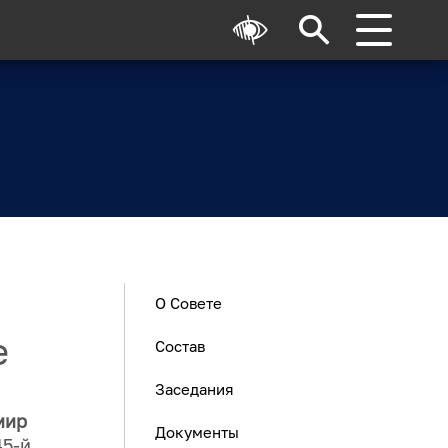
О Совете
е
Состав
Заседания
мир
Документы
5-й