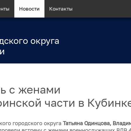
енты
Новости
Контакты
дского округа
и
ь с женами
инской части в Кубинк
кого городского округа
Татьяна Одинцова, Влади
ровели встречу с женами военнослужащих ВДВ 4