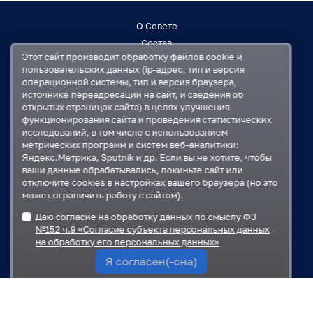
О Совете
Состав
Этот сайт производит обработку
файлов cookie
и
Заседания
пользовательских данных (ip-адрес, тип и версия
Контакты
операционной системы, тип и версия браузера,
источнике переадресации на сайт, и сведения об
открытых страницах сайта) в целях улучшения
Регламент
функционирования сайта и проведения статистических
План работ
исследований, в том числе с использованием
Решения
метрических программ и систем веб-аналитики:
Яндекс.Метрика, Sputnik и др. Если вы не хотите, чтобы
ваши данные обрабатывались, покиньте сайт или
Государственная Дума
отключите cookies в настройках вашего браузера (но это
Московская областная Дума
может ограничить работу с сайтом).
Правительство Московской области
Даю согласие на обработку данных по смыслу
ФЗ
Администрация Одинцовского городского округа
№152 ч.9 «Согласие субъекта персональных данных
на обработку его персональных данных»
Я согласен(-сна)
Карта сайта