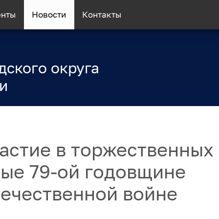
енты
Новости
Контакты
дского округа
и
астие в торжественных
ые 79-ой годовщине
течественной войне