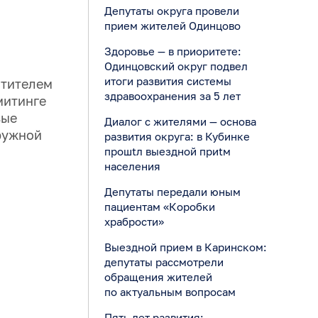
Депутаты округа провели
прием жителей Одинцово
Здоровье — в приоритете:
Одинцовский округ подвел
итоги развития системы
стителем
здравоохранения за 5 лет
митинге
вые
Диалог с жителями — основа
ружной
развития округа: в Кубинке
прошtл выездной приtм
населения
Депутаты передали юным
пациентам «Коробки
храбрости»
Выездной прием в Каринском:
депутаты рассмотрели
обращения жителей
по актуальным вопросам
Пять лет развития: