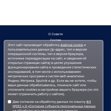
О Совете
Состав
Этот сайт производит обработку
файлов cookie
и
Заседания
пользовательских данных (ip-адрес, тип и версия
Контакты
операционной системы, тип и версия браузера,
источнике переадресации на сайт, и сведения об
открытых страницах сайта) в целях улучшения
Регламент
функционирования сайта и проведения статистических
План работ
исследований, в том числе с использованием
Решения
метрических программ и систем веб-аналитики:
Яндекс.Метрика, Sputnik и др. Если вы не хотите, чтобы
ваши данные обрабатывались, покиньте сайт или
Государственная Дума
отключите cookies в настройках вашего браузера (но это
Московская областная Дума
может ограничить работу с сайтом).
Правительство Московской области
Даю согласие на обработку данных по смыслу
ФЗ
Администрация Одинцовского городского округа
№152 ч.9 «Согласие субъекта персональных данных
на обработку его персональных данных»