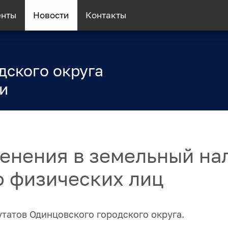
енты
Новости
Контакты
дского округа
и
енения в земельный на
о физических лиц
утатов Одинцовского городского округа.