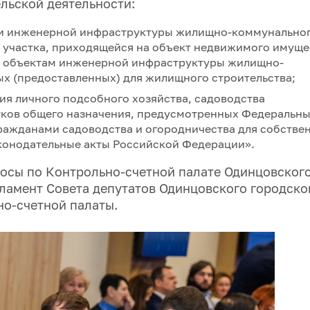
льской деятельности:
ми инженерной инфраструктуры жилищно-коммунально
о участка, приходящейся на объект недвижимого имуще
 к объектам инженерной инфраструктуры жилищно-
х (предоставленных) для жилищного строительства;
ия личного подсобного хозяйства, садоводства
стков общего назначения, предусмотренных Федеральн
гражданами садоводства и огородничества для собстве
аконодательные акты Российской Федерации».
осы по Контрольно-счетной палате Одинцовског
гламент Совета депутатов Одинцовского городско
но-счетной палаты.