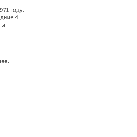
71 году.
едние 4
ты
ев.