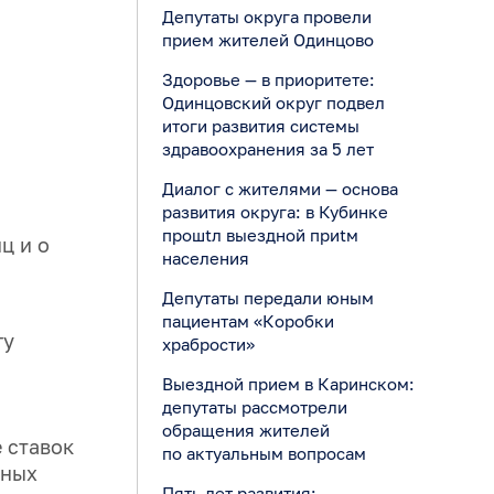
Депутаты округа провели
прием жителей Одинцово
Здоровье — в приоритете:
Одинцовский округ подвел
итоги развития системы
здравоохранения за 5 лет
Диалог с жителями — основа
развития округа: в Кубинке
прошtл выездной приtм
ц и о
населения
Депутаты передали юным
пациентам «Коробки
гу
храбрости»
Выездной прием в Каринском:
депутаты рассмотрели
обращения жителей
 ставок
по актуальным вопросам
ьных
Пять лет развития: