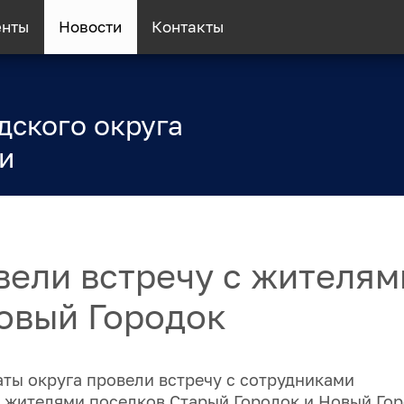
енты
Новости
Контакты
дского округа
и
вели встречу с жителям
овый Городок
ты округа провели встречу с сотрудниками
 жителями поселков Старый Городок и Новый Гор