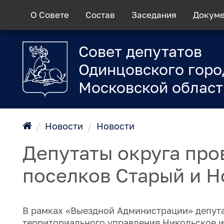
О Совете
Состав
Заседания
Докум
Совет депутатов
Одинцовского горо
Московской област
/
Новости
/
Новости
Депутаты округа про
поселков Старый и Н
В рамках «Выездной Администрации» депута
территориального управления Никольское и