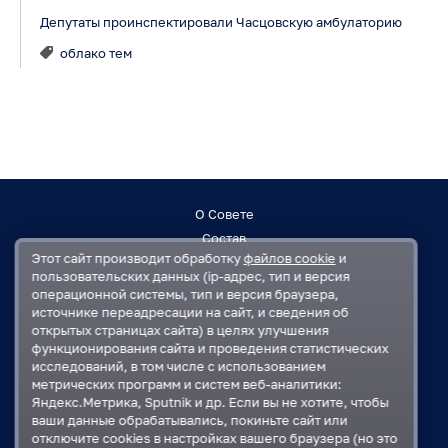
Депутаты проинспектировали Часцовскую амбулаторию
облако тем
О Совете
Состав
Этот сайт производит обработку
файлов cookie
и
Заседания
пользовательских данных (ip-адрес, тип и версия
Контакты
операционной системы, тип и версия браузера,
источнике переадресации на сайт, и сведения об
открытых страницах сайта) в целях улучшения
Регламент
функционирования сайта и проведения статистических
План работ
исследований, в том числе с использованием
Решения
метрических программ и систем веб-аналитики:
Яндекс.Метрика, Sputnik и др. Если вы не хотите, чтобы
ваши данные обрабатывались, покиньте сайт или
Государственная Дума
отключите cookies в настройках вашего браузера (но это