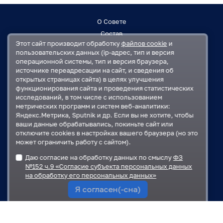
О Совете
Состав
Этот сайт производит обработку
файлов cookie
и
Заседания
пользовательских данных (ip-адрес, тип и версия
Контакты
операционной системы, тип и версия браузера,
источнике переадресации на сайт, и сведения об
открытых страницах сайта) в целях улучшения
Регламент
функционирования сайта и проведения статистических
План работ
исследований, в том числе с использованием
Решения
метрических программ и систем веб-аналитики:
Яндекс.Метрика, Sputnik и др. Если вы не хотите, чтобы
ваши данные обрабатывались, покиньте сайт или
Государственная Дума
отключите cookies в настройках вашего браузера (но это
Московская областная Дума
может ограничить работу с сайтом).
Правительство Московской области
Даю согласие на обработку данных по смыслу
ФЗ
Администрация Одинцовского городского округа
№152 ч.9 «Согласие субъекта персональных данных
на обработку его персональных данных»
Я согласен(-сна)
Карта сайта