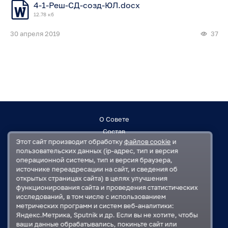
4-1-Реш-СД-созд-ЮЛ.docx
12.78 кб
30 апреля 2019
37
О Совете
Состав
Этот сайт производит обработку
файлов cookie
и
Заседания
пользовательских данных (ip-адрес, тип и версия
Контакты
операционной системы, тип и версия браузера,
источнике переадресации на сайт, и сведения об
открытых страницах сайта) в целях улучшения
Регламент
функционирования сайта и проведения статистических
План работ
исследований, в том числе с использованием
Решения
метрических программ и систем веб-аналитики:
Яндекс.Метрика, Sputnik и др. Если вы не хотите, чтобы
ваши данные обрабатывались, покиньте сайт или
Государственная Дума