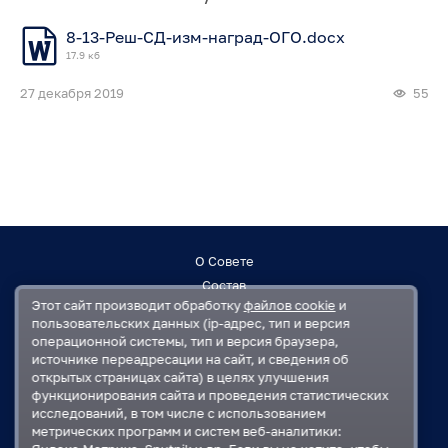
8-13-Реш-СД-изм-наград-ОГО.docx
17.9 кб
27 декабря 2019
55
О Совете
Состав
Этот сайт производит обработку
файлов cookie
и
Заседания
пользовательских данных (ip-адрес, тип и версия
Контакты
операционной системы, тип и версия браузера,
источнике переадресации на сайт, и сведения об
открытых страницах сайта) в целях улучшения
Регламент
функционирования сайта и проведения статистических
План работ
исследований, в том числе с использованием
Решения
метрических программ и систем веб-аналитики: