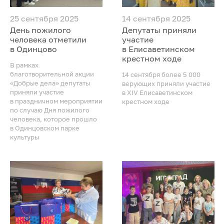
25 сентября 2025
14 сентября 2025
День пожилого
Депутаты приняли
человека отметили
участие
в Одинцово
в Елисаветинском
крестном ходе
В рамках
благотворительной акции
14 сентября более 5 000
«Добрые дела» депутаты
верующих приняли участие
приняли участие
в XIV Елисаветинском
в праздничном мероприятии
крестном ходе
по случаю Дня пожилого
человека, которое прошло
в Одинцовском парке
культуры