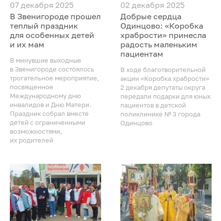
07 декабря 2025
02 декабря 2025
В Звенигороде прошел
Добрые сердца
теплый праздник
Одинцово: «Коробка
для особенных детей
храбрости» принесла
и их мам
радость маленьким
пациентам
В минувшие выходные
в Звенигороде состоялось
В ходе благотворительной
трогательное мероприятие,
акции «Коробка храбрости»
посвященное
2 декабря депутаты округа
Международному дню
передали подарки для юных
инвалидов и Дню Матери.
пациентов в детской
Праздник собрал вместе
поликлинике № 3 города
детей с ограниченными
Одинцово
возможностями,
их родителей