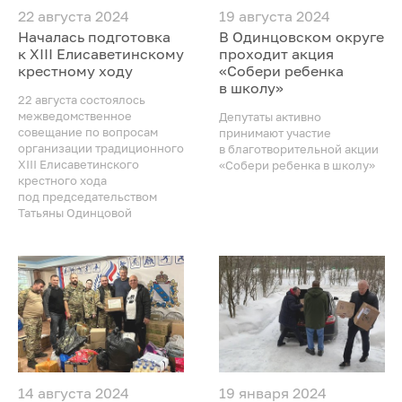
22 августа 2024
19 августа 2024
Началась подготовка
В Одинцовском округе
к XIII Елисаветинскому
проходит акция
крестному ходу
«Собери ребенка
в школу»
22 августа состоялось
межведомственное
Депутаты активно
совещание по вопросам
принимают участие
организации традиционного
в благотворительной акции
XIII Елисаветинского
«Собери ребенка в школу»
крестного хода
под председательством
Татьяны Одинцовой
14 августа 2024
19 января 2024