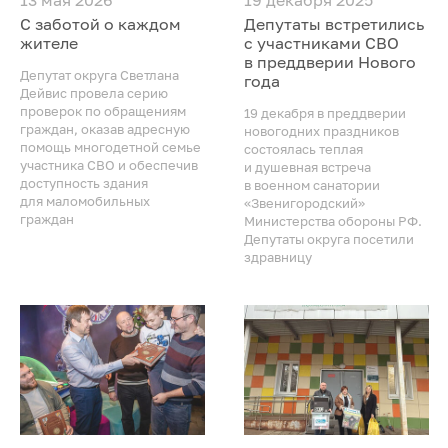
13 мая 2026
19 декабря 2025
С заботой о каждом
Депутаты встретились
жителе
с участниками СВО
в преддверии Нового
Депутат округа Светлана
года
Дейвис провела серию
проверок по обращениям
19 декабря в преддверии
граждан, оказав адресную
новогодних праздников
помощь многодетной семье
состоялась теплая
участника СВО и обеспечив
и душевная встреча
доступность здания
в военном санатории
для маломобильных
«Звенигородский»
граждан
Министерства обороны РФ.
Депутаты округа посетили
здравницу