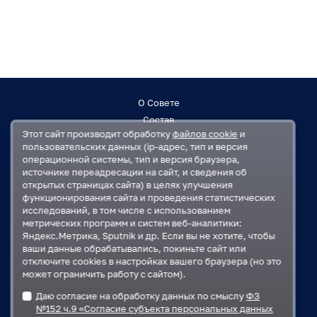
О Совете
Состав
Этот сайт производит обработку
файлов cookie
и
Заседания
пользовательских данных (ip-адрес, тип и версия
Контакты
операционной системы, тип и версия браузера,
источнике переадресации на сайт, и сведения об
открытых страницах сайта) в целях улучшения
Регламент
функционирования сайта и проведения статистических
План работ
исследований, в том числе с использованием
Решения
метрических программ и систем веб-аналитики:
Яндекс.Метрика, Sputnik и др. Если вы не хотите, чтобы
ваши данные обрабатывались, покиньте сайт или
Государственная Дума
отключите cookies в настройках вашего браузера (но это
Московская областная Дума
может ограничить работу с сайтом).
Правительство Московской области
Даю согласие на обработку данных по смыслу
ФЗ
Администрация Одинцовского городского округа
№152 ч.9 «Согласие субъекта персональных данных