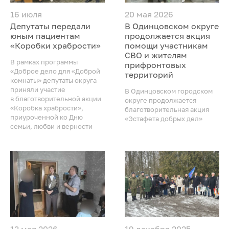
16 июля
20 мая 2026
Депутаты передали
В Одинцовском округе
юным пациентам
продолжается акция
«Коробки храбрости»
помощи участникам
СВО и жителям
В рамках программы
прифронтовых
«Доброе дело для «Доброй
территорий
комнаты» депутаты округа
приняли участие
В Одинцовском городском
в благотворительной акции
округе продолжается
«Коробка храбрости»,
благотворительная акция
приуроченной ко Дню
«Эстафета добрых дел»
семьи, любви и верности