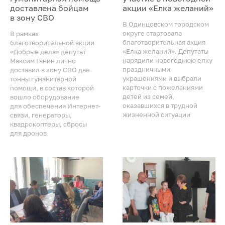
доставлена бойцам
акции «Елка желаний»
в зону СВО
В Одинцовском городском
округе стартовала
В рамках
благотворительная акция
благотворительной акции
«Елка желаний». Депутаты
«Добрые дела» депутат
нарядили новогоднюю елку
Максим Ганин лично
праздничными
доставил в зону СВО две
украшениями и выбрали
тонны гуманитарной
карточки с пожеланиями
помощи, в состав которой
детей из семей,
вошло оборудование
оказавшихся в трудной
для обеспечения Интернет-
жизненной ситуации
связи, генераторы,
квадрокоптеры, сбросы
для дронов