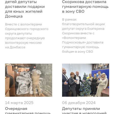
детей депутаты
Скорикова доставила
доставили подарки
гуманитарную помощь
для юных жителей
в зону СВО
Донецка
В рамках
благотворительной акции
Вместе с волонтерами
депутат округа Екатерина
Одинцовского городского
Скорикова вместе с
округа депутаты
«Волонтерами
продолжают очередную
Подмосковья» доставила
волонтерскую миссию
гуманитарную помощь
на Донбассе
бойцам в зону СВО
14 марта 2025
06 декабря 2024
Очередная
Депутаты приняли
гуманитарная помощь
участие в новогодней