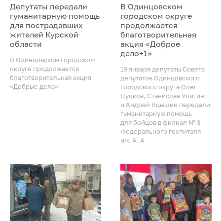
Депутаты передали
В Одинцовском
гуманитарную помощь
городском округе
для пострадавших
продолжается
жителей Курской
благотворительная
области
акция «Доброе
дело+1»
В Одинцовском городском
округе продолжается
19 января депутаты Совета
благотворительная акция
депутатов Одинцовского
«Добрые дела»
городского округа Олег
Цуцков, Станислав Улитин
и Андрей Яцышин передали
гуманитарную помощь
для бойцов в филиал № 3
Федерального госпиталя
им. А. А