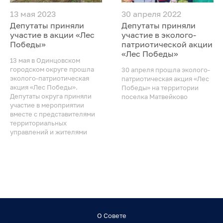
13 мая 2023
30 апреля 2022
Депутаты приняли
Депутаты приняли
участие в акции «Лес
участие в эколого-
Победы»
патриотической акции
«Лес Победы»
13 мая в Одинцовском
городском округе прошла
30 апреля прошла эколого-
эколого-патриотическая
патриотическая акция «Лес
акция «Лес Победы».
Победы» на территории
Депутаты округа приняли
поселка Матвейково
участие в мероприятии
вместе с представителями
территориальных
управлений и жителями
О Совете