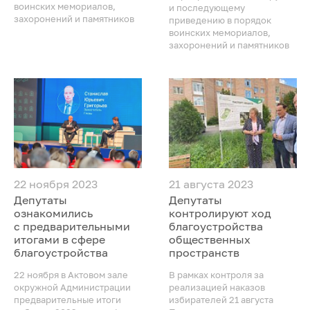
воинских мемориалов,
и последующему
захоронений и памятников
приведению в порядок
воинских мемориалов,
захоронений и памятников
22 ноября 2023
21 августа 2023
Депутаты
Депутаты
ознакомились
контролируют ход
с предварительными
благоустройства
итогами в сфере
общественных
благоустройства
пространств
22 ноября в Актовом зале
В рамках контроля за
окружной Администрации
реализацией наказов
предварительные итоги
избирателей 21 августа