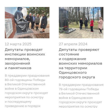
12 марта 2025
27 апреля 2024
Депутаты проводят
Депутаты проверяют
инспекции воинских
состояние
мемориалов,
и содержание
захоронений
воинских мемориалов
и памятников
на территории
Одинцовского
В преддверии празднования
городского округа
80-ой годовщины Победы
в Великой Отечественной
В преддверии празднования
войне в Одинцовском
79-ой годовщины Победы
городском округе проходят
в Великой Отечественной
мероприятия по осмотру
войне в Одинцовском
и последующему
городском округе проходят
приведению в порядок
мероприятия по осмотру