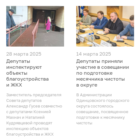
28 марта 2025
14 марта 2025
Депутаты
Депутаты приняли
инспектируют
участие в совещании
объекты
по подготовке
благоустройства
месячника чистоты
и ЖКХ
в округе
Заместитель председателя
В Администрации
Совета депутатов
Одинцовского городского
Александр Гусев совместно
округа состоялось
с депутатами Ксенией
совещание, посвященное
Махнач и Наталией
подготовке к месячнику
Кудрявцевой проводят
чистоты
инспекцию объектов
благоустройства и ЖКХ