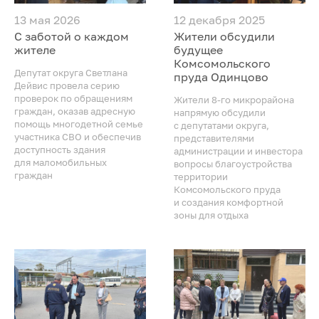
13 мая 2026
12 декабря 2025
С заботой о каждом
Жители обсудили
жителе
будущее
Комсомольского
Депутат округа Светлана
пруда Одинцово
Дейвис провела серию
проверок по обращениям
Жители 8-го микрорайона
граждан, оказав адресную
напрямую обсудили
помощь многодетной семье
с депутатами округа,
участника СВО и обеспечив
представителями
доступность здания
администрации и инвестора
для маломобильных
вопросы благоустройства
граждан
территории
Комсомольского пруда
и создания комфортной
зоны для отдыха