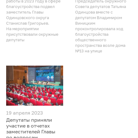
работы в 2023 году в сфере
Председатель окружного
благоустройства подвел
Совета депутатов Татьяна
заместитель Главы
Одинцова вместе с
Одинцовского округа
депутатом Владимиром
Станислав Григорьев.
Виницким
На мероприятии
проконтролировала ход
присутствовали окружные
благоустройства
депутаты
общественного
пространства возле дома
№13 на улице
19 апреля 2023
Депутаты приняли
участие в отчетах
заместителей Главы
по вопросам