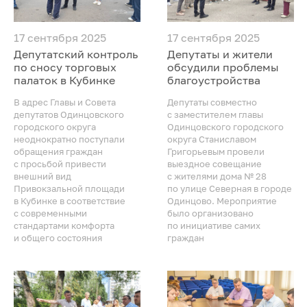
17 сентября 2025
17 сентября 2025
Депутатский контроль
Депутаты и жители
по сносу торговых
обсудили проблемы
палаток в Кубинке
благоустройства
В адрес Главы и Совета
Депутаты совместно
депутатов Одинцовского
с заместителем главы
городского округа
Одинцовского городского
неоднократно поступали
округа Станиславом
обращения граждан
Григорьевым провели
с просьбой привести
выездное совещание
внешний вид
с жителями дома № 28
Привокзальной площади
по улице Северная в городе
в Кубинке в соответствие
Одинцово. Мероприятие
с современными
было организовано
стандартами комфорта
по инициативе самих
и общего состояния
граждан