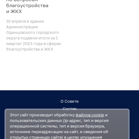
благоустройства
и ЖКХ
19 апреля в здании
Администрации
Одинцовского городского
округа подвели итоги за 1
квартал 2023 года в сферах
благоустройства и ЖКХ
О Совете
Состав
Этот сайт производит обработку
файлов cookie
и
Заседания
пользовательских данных (ip-адрес, тип и версия
Контакты
операционной системы, тип и версия браузера,
источнике переадресации на сайт, и сведения об
открытых страницах сайта) в целях улучшения
Регламент