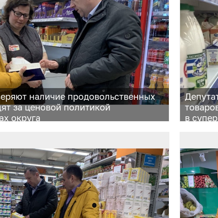
веряют наличие продовольственных
Депута
дят за ценовой политикой
товаро
ах округа
в супе