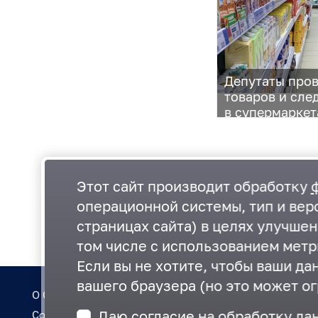
Депутаты про
товаров и сле
в супермаркет
Этот сайт производит обработку
операционной системы, тип и верс
страницах сайта) в целях улучше
том числе с использованием метр
Если вы не хотите, чтобы ваши да
вашего браузера (но это может ог
О Совете
Регламент
Даю согласие на обработку да
Состав
План работ