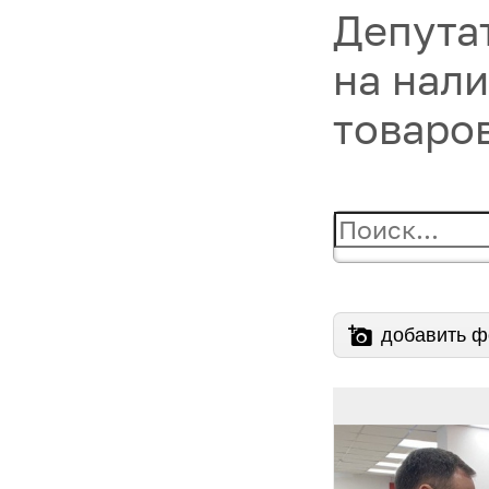
Депута
на нал
товаро
добавить ф