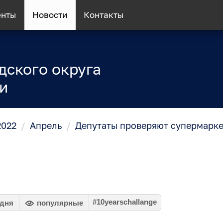
енты
Новости
Контакты
дского округа
и
2022
/
Апрель
/
Депутаты проверяют супермарке
#10yearschallange
 дня
популярные