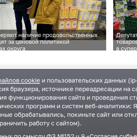
веряют наличие продовольственных
Депута
дят за ценовой политикой
товаро
ах округа
в супе
файлов cookie
и пользовательских данных (ip-
ия браузера, источнике переадресации на са
ния функционирования сайта и проведения ст
ических программ и систем веб-аналитики: Я
нные обрабатывались, покиньте сайт или отк
раничить работу с сайтом).
Государственная Дума
нных по смыслу
ФЗ №152 ч.9 «Согласие субъ
Московская областная Дума