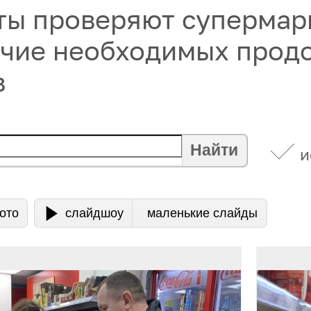
ты проверяют супермар
ичие необходимых прод
в
Найти
и
ото
слайдшоу
маленькие слайды