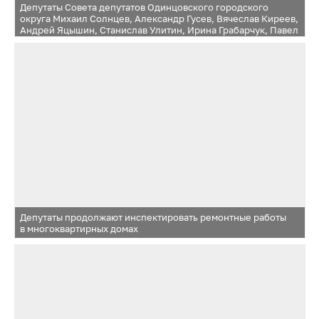
Депутаты Совета депутатов Одинцовского городского
округа Михаил Солнцев, Александр Гусев, Вячеслав Киреев,
Андрей Яцышин, Станислав Улитин, Ирина Грабарчук, Павел
Чамурлиев, Владимир Жандаров продолжают
инспектировать ход ремонта подъездов в многоквартирных
домах округа
Депутаты продолжают инспектировать ремонтные работы
в многоквартирных домах