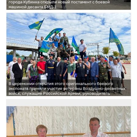
города Кубинка открыли новый постамент с боевой
машиной десанта БМД-1
В церемонии открытия этого оригинального боевого
экспоната приняли участие ветераны Воздушно-десантных
войск, служащие Российской Армии, руководитель
территориального управления Кубинка Евгений
Степаненко, Председатель Совета депутатов Одинцовского
городского округа Татьяна Одинцова, депутат Вячеслав
Киреев, заместитель Главы округа Валентина Переверзева,
жители города и гости мероприятия