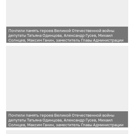
Почтили память героев Великой Отечественной войны
депутаты Татьяна Одинцова, Александр Гусев, Михаил
Солнцев, Максим Ганин, заместитель Главы Администрации
Одинцовского городского округа Михаил Коротаев,
начальник ТУ Одинцово Андрей Будков, члены
общественной палаты, ветеранских организаций,
сотрудники полиции
Почтили память героев Великой Отечественной войны
депутаты Татьяна Одинцова, Александр Гусев, Михаил
Солнцев, Максим Ганин, заместитель Главы Администрации
Одинцовского городского округа Михаил Коротаев,