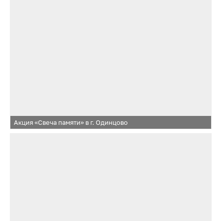
начальник ТУ Одинцово Андрей Будков, члены
общественной палаты, ветеранских организаций,
сотрудники полиции
Акция «Свеча памяти» в г. Одинцово