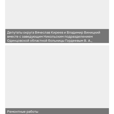
Депутаты округа Вячеслав Киреев и Владимир Виницкий
вместе с заведующим Никольским подразделением
Одинцовской областной больницы Гордеевым В. А.,
осмотрели помещение в п. Кубинка-10, в котором проходит
ремонт
Ремонтные работы